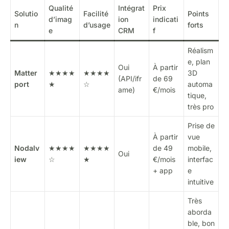
Qualité
Intégrat
Prix
Solutio
Facilité
Points
d’imag
ion
indicati
n
d’usage
forts
e
CRM
f
Réalism
e, plan
Oui
À partir
Matter
★★★★
★★★★
3D
(API/ifr
de 69
port
★
☆
automa
ame)
€/mois
tique,
très pro
Prise de
À partir
vue
Nodalv
★★★★
★★★★
de 49
mobile,
Oui
iew
☆
★
€/mois
interfac
+ app
e
intuitive
Très
aborda
ble, bon