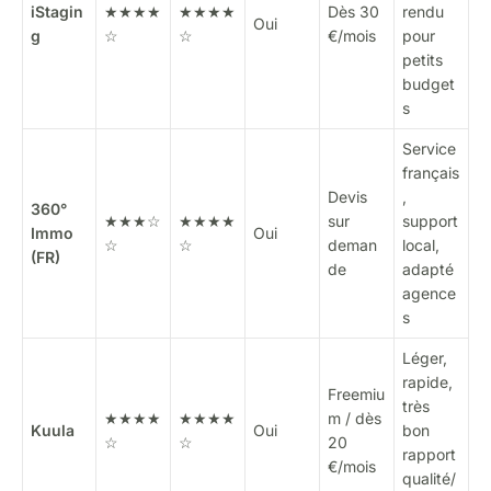
iStagin
★★★★
★★★★
Dès 30
rendu
Oui
g
☆
☆
€/mois
pour
petits
budget
s
Service
français
Devis
,
360°
★★★☆
★★★★
sur
support
Immo
Oui
☆
☆
deman
local,
(FR)
de
adapté
agence
s
Léger,
rapide,
Freemiu
très
★★★★
★★★★
m / dès
Kuula
Oui
bon
☆
☆
20
rapport
€/mois
qualité/