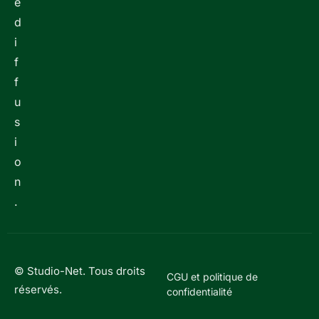
e
d
i
f
f
u
s
i
o
n
.
© Studio-Net. Tous droits
CGU et politique de
réservés.
confidentialité