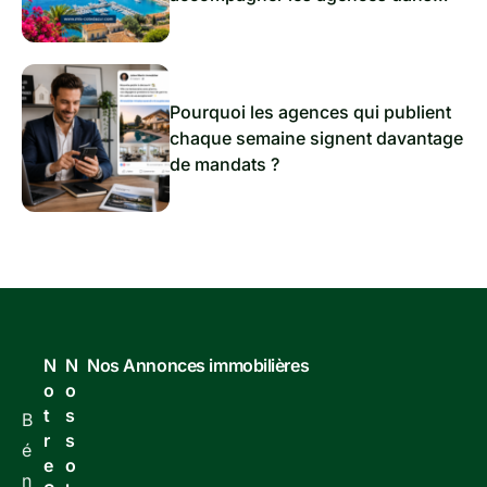
l’immobilier de demain
Pourquoi les agences qui publient
chaque semaine signent davantage
de mandats ?
N
N
Nos Annonces immobilières
o
o
t
s
B
r
s
é
e
o
n