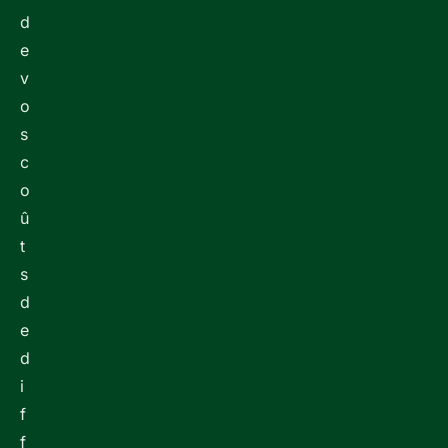
d
e
v
o
s
c
o
û
t
s
d
e
d
i
f
f