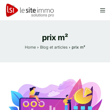
Produits
Solutions
prix m²
Tarifs
Home
Blog et articles
prix m²
Blog et articles
FAQ