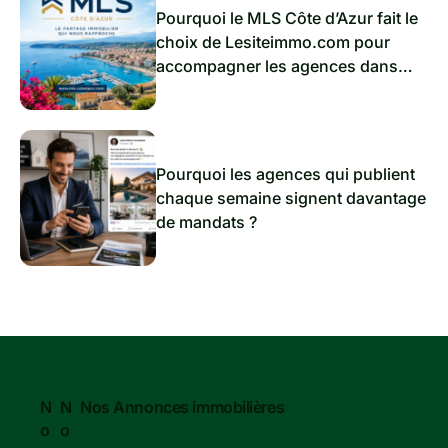
Pourquoi le MLS Côte d’Azur fait le
choix de Lesiteimmo.com pour
accompagner les agences dans
l’immobilier de demain
Pourquoi les agences qui publient
chaque semaine signent davantage
de mandats ?
N
N
Nos Annonces immobilières
o
o