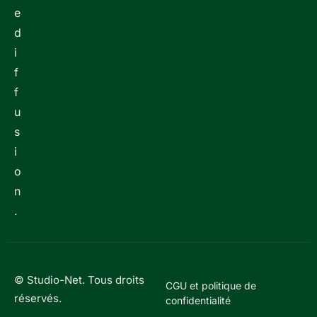
e
d
i
f
f
u
s
i
o
n
.
© Studio-Net. Tous droits
CGU et politique de
réservés.
confidentialité