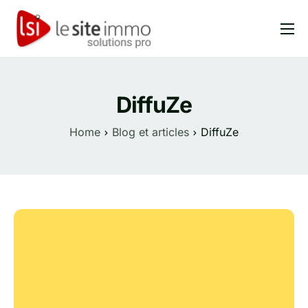
Produits
Solutions
DiffuZe
Tarifs
Home
Blog et articles
DiffuZe
Blog et articles
FAQ