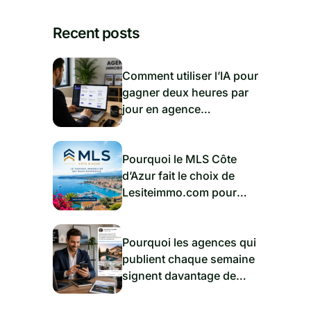
Recent posts
Comment utiliser l’IA pour
gagner deux heures par
jour en agence
immobilière
Pourquoi le MLS Côte
d’Azur fait le choix de
Lesiteimmo.com pour
accompagner les agences
dans l’immobilier de
demain
Pourquoi les agences qui
publient chaque semaine
signent davantage de
mandats ?