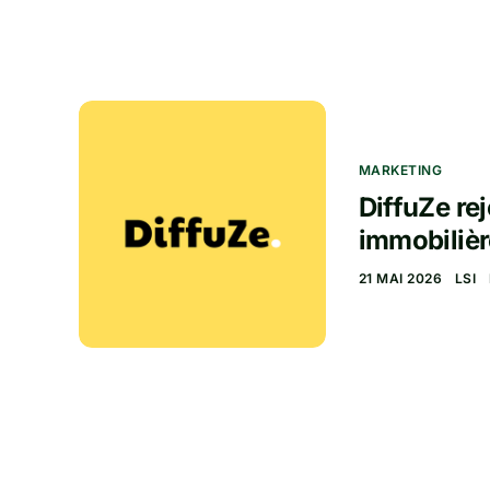
MARKETING
DiffuZe re
immobilièr
21 MAI 2026
LSI